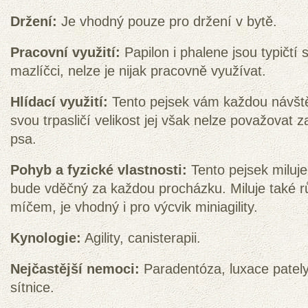
Držení:
Je vhodný pouze pro držení v bytě.
Pracovní využití:
Papilon i phalene jsou typičtí
mazlíčci, nelze je nijak pracovně využívat.
Hlídací využití:
Tento pejsek vám každou návštěv
svou trpasličí velikost jej však nelze považovat 
psa.
Pohyb a fyzické vlastnosti:
Tento pejsek miluj
bude vděčný za každou procházku. Miluje také rů
míčem, je vhodný i pro výcvik miniagility.
Kynologie:
Agility, canisterapii.
Nejčastější nemoci:
Paradentóza, luxace pately,
sítnice.