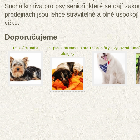
Suchá krmiva pro psy senioři, které se dají zako
prodejnách jsou lehce stravitelné a plně uspokoj
věku.
Doporučujeme
Pes sám doma
Psí plemena vhodná pro
Psí doplňky a vybavení
Ideá
alergiky