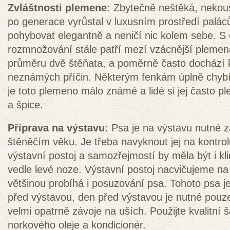
Zvláštnosti plemene:
Zbytečně neštěká, nekou
po generace vyrůstal v luxusním prostředí palá
pohybovat elegantně a neničí nic kolem sebe. S
rozmnožování stále patří mezí vzácnější plemena
průměru dvě štěňata, a poměrně často dochází k
neznámých příčin. Některým fenkám úplně chybí 
je toto plemeno málo známé a lidé si jej často pl
a špice.
Příprava na výstavu:
Psa je na výstavu nutné za
štěněčím věku. Je třeba navyknout jej na kontrol
výstavní postoj a samozřejmostí by měla být i kl
vedle levé noze. Výstavní postoj nacvičujeme na 
většinou probíhá i posuzování psa. Tohoto psa j
před výstavou, den před výstavou je nutné pou
velmi opatrně závoje na uších. Použijte kvalitn
norkového oleje a kondicionér.