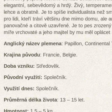
elegantní, sebevědomý a hrdý. Živý, temperamen
lehce a obratně. Je to spíše individualista než 
pro lidi, kteří tráví většinu dne mimo domu, ale an
panovačné a citově uzavřené. Je to pes zrozený p
míře vrchovaté a jeho majitel by mu měl oplácet 
Anglický název plemena
: Papillon, Continental
Krajina původu
: Francie, Belgie.
Doba vzniku:
Středověk.
Původní využití:
Společník.
Využití dnes:
Společník.
Průměrná délka života
: 13 – 15 let.
Hmotnost:
1,5 – 5 kg.