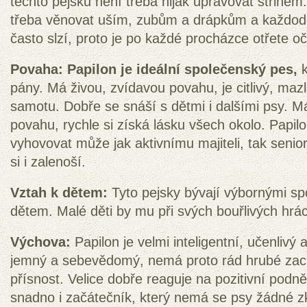
těchto pejsků není třeba nijak upravovat střihem.
třeba věnovat uším, zubům a drápkům a každode
často slzí, proto je po každé procházce otřete o
Povaha:
Papilon je ideální společenský pes
,
k
pány. Má živou, zvídavou povahu, je citlivý, maz
samotu. Dobře se snáší s dětmi i dalšími psy. M
povahu, rychle si získá lásku všech okolo. Papilo
vyhovovat může jak aktivnímu majiteli, tak senio
si i zalenoší.
Vztah k dětem:
Tyto pejsky bývají výbornými sp
dětem. Malé děti by mu při svých bouřlivých hrác
Výchova:
Papilon je velmi inteligentní, učenlivý 
jemný a sebevědomý, nemá proto rád hrubé zac
přísnost. Velice dobře reaguje na pozitivní podn
snadno i začátečník, který nemá se psy žádné z