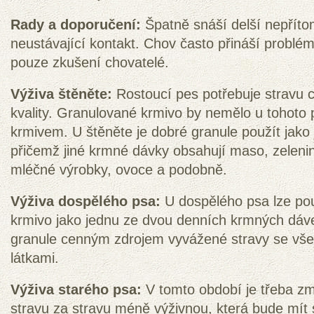
Rady a doporučení:
Špatně snáší delší nepřítom
neustávající kontakt. Chov často přináší problé
pouze zkušení chovatelé.
Výživa štěněte:
Rostoucí pes potřebuje stravu c
kvality. Granulované krmivo by nemělo u tohoto
krmivem. U štěněte je dobré granule použít jako
přičemž jiné krmné dávky obsahují maso, zelenin
mléčné výrobky, ovoce a podobně.
Výživa dospělého psa:
U dospělého psa lze pou
krmivo jako jednu ze dvou denních krmných dáve
granule cenným zdrojem vyvážené stravy se vše
látkami.
Výživa starého psa:
V tomto období je třeba zm
stravu za stravu méně výživnou, která bude mít 