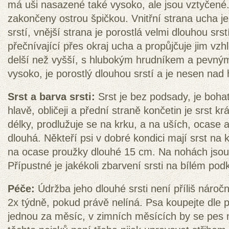
má uši nasazené také vysoko, ale jsou vztyčené.
zakončeny ostrou špičkou. Vnitřní strana ucha j
srstí, vnější strana je porostlá velmi dlouhou srstí
přečnívající přes okraj ucha a propůjčuje jim vzhl
delší než vyšší, s hlubokým hrudníkem a pevný
vysoko, je porostlý dlouhou srstí a je nesen nad
Srst a barva srsti:
Srst je bez podsady, je bohat
hlavě, obličeji a přední straně končetin je srst krá
délky, prodlužuje se na krku, a na uších, ocase a
dlouhá. Někteří psi v dobré kondici mají srst na
na ocase proužky dlouhé 15 cm. Na nohách jsou
Přípustné je jakékoli zbarvení srsti na bílém pod
Péče:
Údržba jeho dlouhé srsti není příliš náročn
2x týdně, pokud právě nelíná. Psa koupejte dle p
jednou za měsíc, v zimních měsících by se pes 