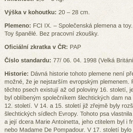
Výška v kohoutku:
20 – 28 cm.
Plemeno:
FCI IX. – Společenská plemena a toy.
Toy španělé. Bez pracovní zkoušky.
Oficiální zkratka v ČR:
PAP
Číslo standardu:
77/ 06. 04. 1998 (Velká Britán
Historie:
Dávná historie tohoto plemene není př
možné, že je nejstarším evropským plemenem. 
těchto psech existují až od poloviny 16. století,
byl oblíbeným společníkem šlechtických dam na 
12. století. V 14. a 15. století již zřejmě byly ro
šlechtických sídlech Evropy. Tohoto psa vlastnila
a její dcera Marie Antoinetta, jeho ctitelem byl i fr
nebo Madame De Pompadour. V 17. století bylo