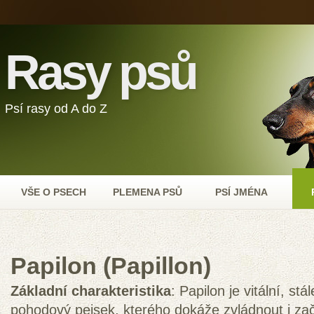
Rasy psů
Psí rasy od A do Z
VŠE O PSECH
PLEMENA PSŮ
PSÍ JMÉNA
Papilon (Papillon)
Základní charakteristika
: Papilon je vitální, st
pohodový pejsek, kterého dokáže zvládnout i za