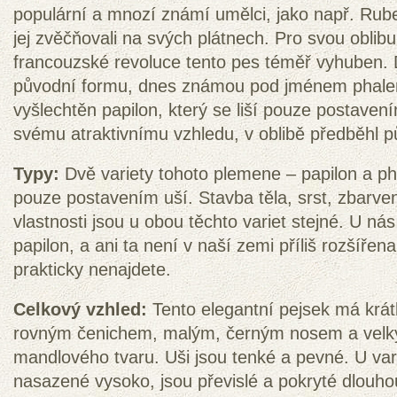
populární a mnozí známí umělci, jako např. Rub
jej zvěčňovali na svých plátnech. Pro svou oblib
francouzské revoluce tento pes téměř vyhuben. 
původní formu, dnes známou pod jménem phalene,
vyšlechtěn papilon, který se liší pouze postaven
svému atraktivnímu vzhledu, v oblibě předběhl 
Typy:
Dvě variety tohoto plemene – papilon a pha
pouze postavením uší. Stavba těla, srst, zbarven
vlastnosti jsou u obou těchto variet stejné. U n
papilon, a ani ta není v naší zemi příliš rozšířen
prakticky nenajdete.
Celkový vzhled:
Tento elegantní pejsek má krát
rovným čenichem, malým, černým nosem a velk
mandlového tvaru. Uši jsou tenké a pevné. U vari
nasazené vysoko, jsou převislé a pokryté dlouhou