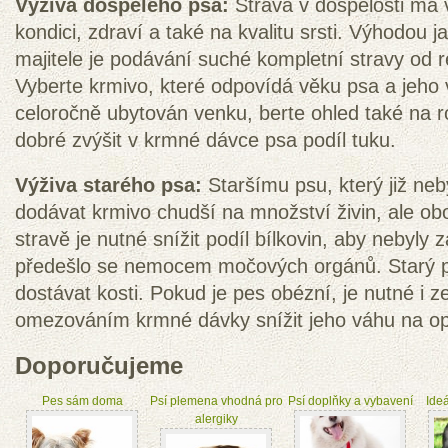
Výživa dospělého psa:
Strava v dospělosti má v
kondici, zdraví a také na kvalitu srsti. Výhodou j
majitele je podávání suché kompletní stravy od
Vyberte krmivo, které odpovídá věku psa a jeho 
celoročně ubytován venku, berte ohled také na r
dobré zvýšit v krmné dávce psa podíl tuku.
Výživa starého psa:
Staršímu psu, který již nebý
dodávat krmivo chudší na množství živin, ale ob
stravě je nutné snížit podíl bílkovin, aby nebyly 
předešlo se nemocem močových orgánů. Starý p
dostávat kosti. Pokud je pes obézní, je nutné i 
omezováním krmné dávky snížit jeho váhu na o
Doporučujeme
Pes sám doma
Psí plemena vhodná pro
Psí doplňky a vybavení
Ideá
alergiky