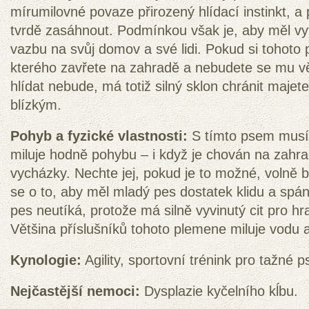
mírumilovné povaze přirozený hlídací instinkt, a 
tvrdě zasáhnout. Podmínkou však je, aby měl vy
vazbu na svůj domov a své lidi. Pokud si tohoto p
kterého zavřete na zahradě a nebudete se mu 
hlídat nebude, má totiž silný sklon chránit maje
blízkým.
Pohyb a fyzické vlastnosti:
S tímto psem musít
miluje hodně pohybu – i když je chován na zahra
vycházky. Nechte jej, pokud je to možné, volně bě
se o to, aby měl mladý pes dostatek klidu a spá
pes neutíká, protože má silně vyvinutý cit pro hra
Většina příslušníků tohoto plemene miluje vodu a
Kynologie:
Agility, sportovní trénink pro tažné p
Nejčastější nemoci:
Dysplazie kyčelního kĺbu.