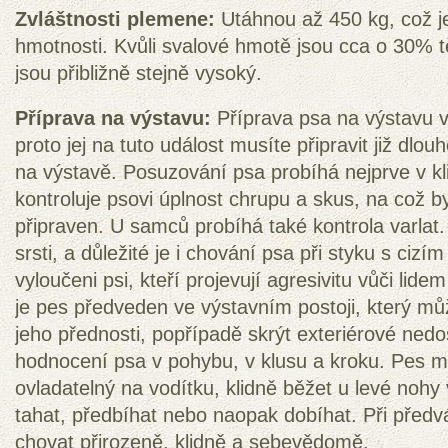
Zvláštnosti plemene:
Utáhnou až 450 kg, což je
hmotnosti. Kvůli svalové hmotě jsou cca o 30% tě
jsou přibližně stejně vysoký.
Příprava na výstavu:
Příprava psa na výstavu 
proto jej na tuto událost musíte připravit již dlo
na výstavě. Posuzování psa probíhá nejprve v kl
kontroluje psovi úplnost chrupu a skus, na což b
připraven. U samců probíhá také kontrola varlat.
srsti, a důležité je i chování psa při styku s ciz
vyloučeni psi, kteří projevují agresivitu vůči li
je pes předveden ve výstavním postoji, který m
jeho přednosti, popřípadě skrýt exteriérové nedos
hodnocení psa v pohybu, v klusu a kroku. Pes m
ovladatelný na vodítku, klidně běžet u levé nohy
tahat, předbíhat nebo naopak dobíhat. Při předv
chovat přirozeně, klidně a sebevědomě.