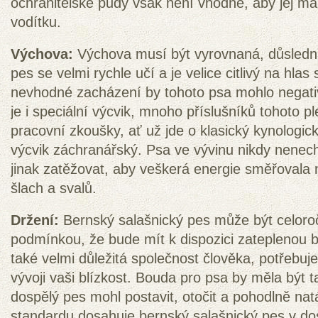
ochranitelské pudy však není vhodné, aby jej ma
vodítku.
Výchova:
Výchova musí být vyrovnaná, důsledná 
pes se velmi rychle učí a je velice citlivý na hlas 
nevhodné zacházení by tohoto psa mohlo nega
je i speciální výcvik, mnoho příslušníků tohoto
pracovní zkoušky, ať už jde o klasický kynologick
výcvik záchranářský. Psa ve vývinu nikdy nenech
jinak zatěžovat, aby veškerá energie směřovala n
šlach a svalů.
Držení:
Bernský salašnický pes může být celoro
podmínkou, že bude mít k dispozici zateplenou 
také velmi důležitá společnost člověka, potřeb
vývoji vaši blízkost. Bouda pro psa by měla být t
dospělý pes mohl postavit, otočit a pohodlně n
standardu dosahuje bernský salašnický pes v do