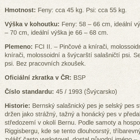
Hmotnost:
Feny: cca 45 kg. Psi: cca 55 kg.
Výška v kohoutku:
Feny: 58 – 66 cm, ideální vý
– 70 cm, ideální výška je 66 – 68 cm.
Plemeno:
FCI II. – Pinčové a knírači, molossoid
knírači, molossoidní a švýcarští salašničtí psi. S
psi. Bez pracovních zkoušek.
Oficiální zkratka v ČR:
BSP
Číslo standardu:
45 / 1993 (Švýcarsko)
Historie:
Bernský salašnický pes je selský pes s
držen jako strážný, tažný a honácký pes v předa
středozemí v okolí Bernu. Podle samoty a hosp
Riggisbergu, kde se tento dlouhosrstý, tříbarev
zvlášť často vyskytoval, dostal původní jméno – 