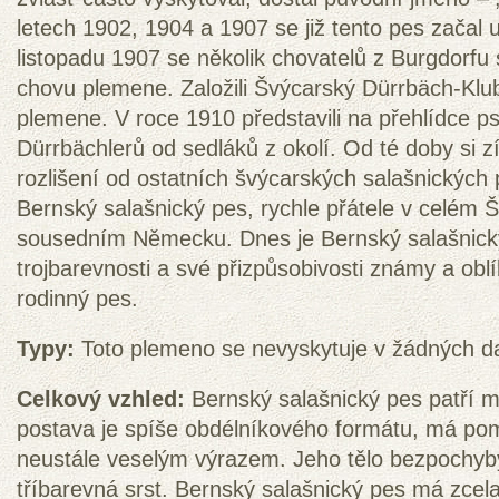
letech 1902, 1904 a 1907 se již tento pes začal
listopadu 1907 se několik chovatelů z Burgdorfu 
chovu plemene. Založili Švýcarský Dürrbäch-Klub 
plemene. V roce 1910 představili na přehlídce ps
Dürrbächlerů od sedláků z okolí. Od té doby si 
rozlišení od ostatních švýcarských salašnických
Bernský salašnický pes, rychle přátele v celém 
sousedním Německu. Dnes je Bernský salašnický 
trojbarevnosti a své přizpůsobivosti známy a obl
rodinný pes.
Typy:
Toto plemeno se nevyskytuje v žádných da
Celkový vzhled:
Bernský salašnický pes patří me
postava je spíše obdélníkového formátu, má po
neustále veselým výrazem. Jeho tělo bezpochyb
tříbarevná srst. Bernský salašnický pes má zcela