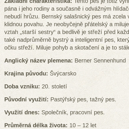
Základní charakteristika:
Tento pes je totiž vyn
pána i jeho rodiny a současně i odvážným hlídač
nebudí hrůzu. Bernský salašnický pes má zcela
klidnou povahu. Je neobyčejně přátelský a miluje
vztah „starší sestry“ a bedlivě je střeží před k
také nadprůměrně bystrý a inteligentní pes, kter
očku střeží. Miluje pohyb a skotačení a je to stá
Anglický název plemena:
Berner Sennenhund
Krajina původu:
Švýcarsko
Doba vzniku:
20. století
Původní využití:
Pastýřský pes, tažný pes.
Využití dnes:
Společník, pracovní pes.
Průměrná délka života:
10 – 12 let