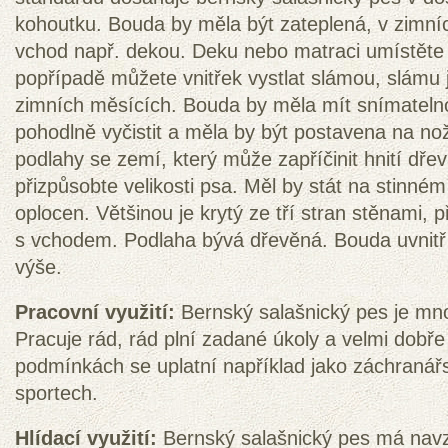
kohoutku. Bouda by měla být zateplená, v zimníc
vchod např. dekou. Deku nebo matraci umístěte 
popřípadě můžete vnitřek vystlat slámou, slámu 
zimních měsících. Bouda by měla mít snímatelno
pohodlně vyčistit a měla by být postavena na no
podlahy se zemí, který může zapříčinit hnití dřev
přizpůsobte velikosti psa. Měl by stát na stinné
oplocen. Většinou je krytý ze tří stran stěnami, p
s vchodem. Podlaha bývá dřevěná. Bouda uvnitř
výše.
Pracovní využití:
Bernský salašnický pes je mn
Pracuje rád, rád plní zadané úkoly a velmi dobře
podmínkách se uplatní například jako záchranář
sportech.
Hlídací využití:
Bernský salašnický pes má navz