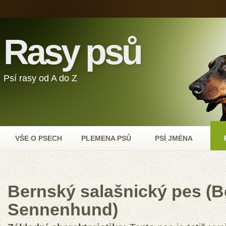
Rasy psů
Psí rasy od A do Z
VŠE O PSECH
PLEMENA PSŮ
PSÍ JMÉNA
Bernský salašnický pes (B
Sennenhund)