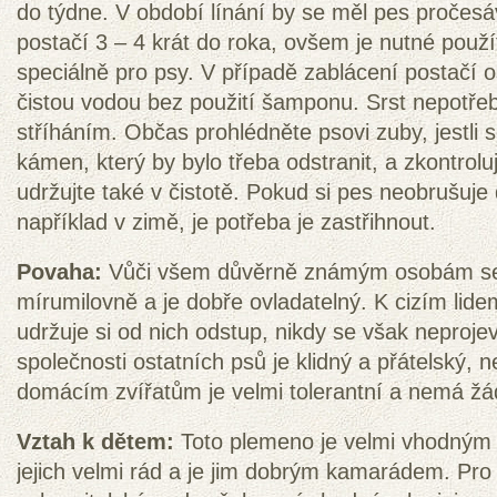
do týdne. V období línání by se měl pes pročes
postačí 3 – 4 krát do roka, ovšem je nutné použí
speciálně pro psy. V případě zablácení postačí o
čistou vodou bez použití šamponu. Srst nepotře
stříháním. Občas prohlédněte psovi zuby, jestli s
kámen, který by bylo třeba odstranit, a zkontroluj
udržujte také v čistotě. Pokud si pes neobrušuj
například v zimě, je potřeba je zastřihnout.
Povaha:
Vůči všem důvěrně známým osobám se c
mírumilovně a je dobře ovladatelný. K cizím lide
udržuje si od nich odstup, nikdy se však neproje
společnosti ostatních psů je klidný a přátelský, 
domácím zvířatům je velmi tolerantní a nemá žádn
Vztah k dětem:
Toto plemeno je velmi vhodným 
jejich velmi rád a je jim dobrým kamarádem. Pro j