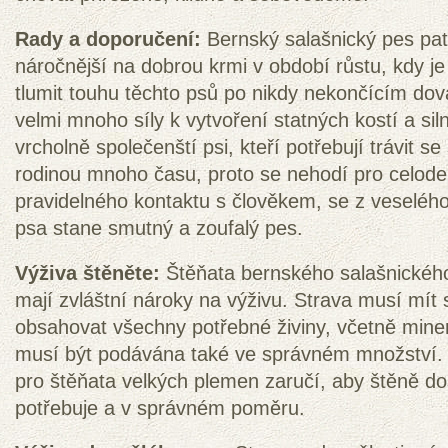
Rady a doporučení:
Bernský salašnický pes pa
náročnější na dobrou krmi v období růstu, kdy j
tlumit touhu těchto psů po nikdy nekončícím dov
velmi mnoho síly k vytvoření statných kostí a sil
vrcholně společenští psi, kteří potřebují trávit 
rodinou mnoho času, proto se nehodí pro celoden
pravidelného kontaktu s člověkem, se z veseléh
psa stane smutný a zoufalý pes.
Výživa štěněte:
Štěňata bernského salašnického
mají zvláštní nároky na výživu. Strava musí mít 
obsahovat všechny potřebné živiny, včetně miner
musí být podávána také ve správném množství.
pro štěňata velkých plemen zaručí, aby štěně do
potřebuje a v správném poměru.