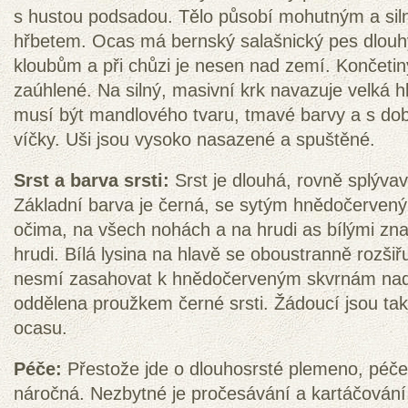
s hustou podsadou. Tělo působí mohutným a si
hřbetem. Ocas má bernský salašnický pes dlou
kloubům a při chůzi je nesen nad zemí. Končetiny
zaúhlené. Na silný, masivní krk navazuje velká h
musí být mandlového tvaru, tmavé barvy a s dobř
víčky. Uši jsou vysoko nasazené a spuštěné.
Srst a barva srsti:
Srst je dlouhá, rovně splýva
Základní barva je černá, se sytým hnědočervený
očima, na všech nohách a na hrudi as bílými zna
hrudi. Bílá lysina na hlavě se oboustranně rozšiř
nesmí zasahovat k hnědočerveným skvrnám nad 
oddělena proužkem černé srsti. Žádoucí jsou také
ocasu.
Péče:
Přestože jde o dlouhosrsté plemeno, péče o
náročná. Nezbytné je pročesávání a kartáčování,