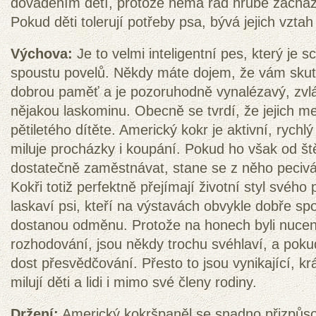
dováděním dětí, protože nemá rád hrubé zacházen
Pokud děti tolerují potřeby psa, bývá jejich vztah
Výchova:
Je to velmi inteligentní pes, který je 
spoustu povelů. Někdy máte dojem, že vám sku
dobrou paměť a je pozoruhodně vynalézavý, zvláš
nějakou laskominu. Obecně se tvrdí, že jejich me
pětiletého dítěte. Americký kokr je aktivní, rychlý
miluje procházky i koupání. Pokud ho však od š
dostatečně zaměstnávat, stane se z něho pecivál
Kokři totiž perfektně přejímají životní styl svého
laskaví psi, kteří na výstavách obvykle dobře spo
dostanou odměnu. Protože na honech byli nuce
rozhodování, jsou někdy trochu svéhlaví, a pokud
dost přesvědčování. Přesto to jsou vynikající, krá
milují děti a lidi i mimo své členy rodiny.
Držení:
Americký kokršpaněl se snadno přizpůsob