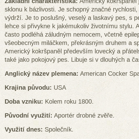
Základní charakteristika:
Americký kokršpaněl 
sklonu k bázlivosti. Je schopný značné rychlost
výdrží. Je to poslušný, veselý a laskavý pes, s
lehce si přivykne k jakémukoliv životnímu stylu.
často podléhá záludným nemocem, včetně epilep
všeobecným miláčkem, překrásným druhem a sp
Americký kokršpaněl především lovecký a přátels
také jako pokojový pes. Libuje si v dlouhých a č
Anglický název plemena:
American Cocker Spa
Krajina původu:
USA
Doba vzniku:
Kolem roku 1800.
Původní využití:
Aportér drobné zvěře.
Využití dnes:
Společník.