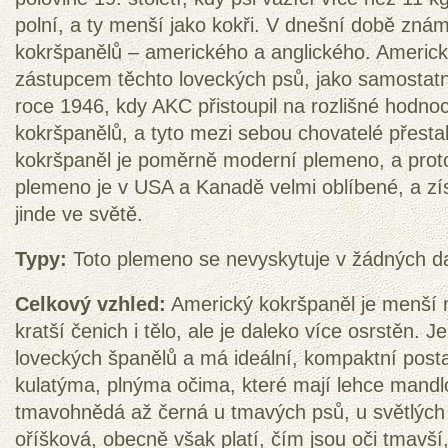
polní, a ty menší jako kokři. V dnešní době zn
kokršpanělů – amerického a anglického. Americ
zástupcem těchto loveckých psů, jako samostat
roce 1946, kdy AKC přistoupil na rozlišné hodno
kokršpanělů, a tyto mezi sebou chovatelé přestali
kokršpaněl je poměrně moderní plemeno, a proto s
plemeno je v USA a Kanadě velmi oblíbené, a získ
jinde ve světě.
Typy:
Toto plemeno se nevyskytuje v žádných da
Celkový vzhled:
Americký kokršpaněl je menší n
kratší čenich i tělo, ale je daleko více osrstěn.
loveckých španělů a má ideální, kompaktní posta
kulatýma, plnýma očima, které mají lehce mandlo
tmavohnědá až černá u tmavých psů, u světlých 
oříšková, obecně však platí, čím jsou oči tmavší