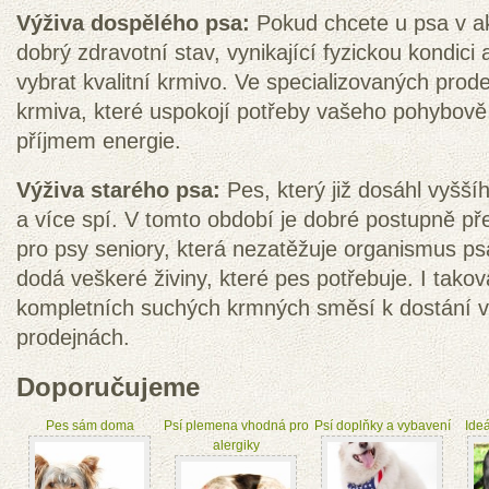
Výživa dospělého psa:
Pokud chcete u psa v a
dobrý zdravotní stav, vynikající fyzickou kondici
vybrat kvalitní krmivo. Ve specializovaných prod
krmiva, které uspokojí potřeby vašeho pohybov
příjmem energie.
Výživa starého psa:
Pes, který již dosáhl vyšš
a více spí. V tomto období je dobré postupně př
pro psy seniory, která nezatěžuje organismus psa,
dodá veškeré živiny, které pes potřebuje. I tako
kompletních suchých krmných směsí k dostání v
prodejnách.
Doporučujeme
Pes sám doma
Psí plemena vhodná pro
Psí doplňky a vybavení
Ideá
alergiky