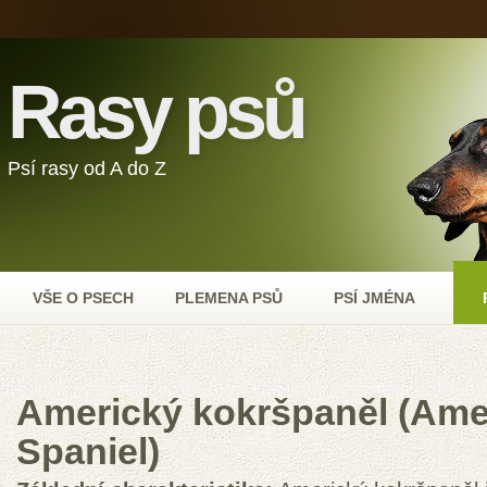
Rasy psů
Psí rasy od A do Z
VŠE O PSECH
PLEMENA PSŮ
PSÍ JMÉNA
Americký kokršpaněl (Ame
Spaniel)