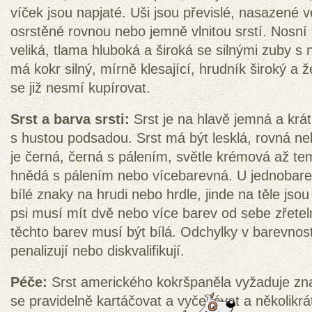
víček jsou napjaté. Uši jsou převislé, nasazené v
osrstěné rovnou nebo jemně vlnitou srstí. Nosní
veliká, tlama hluboká a široká se silnými zuby 
má kokr silný, mírně klesající, hrudník široký a
se již nesmí kupírovat.
Srst a barva srsti:
Srst je na hlavě jemná a krát
s hustou podsadou. Srst má být lesklá, rovná neb
je černá, černá s pálením, světle krémová až t
hnědá s pálením nebo vícebarevná. U jednobare
bílé znaky na hrudi nebo hrdle, jinde na těle js
psi musí mít dvě nebo více barev od sebe zřetel
těchto barev musí být bílá. Odchylky v barevnos
penalizují nebo diskvalifikují.
Péče:
Srst amerického kokršpaněla vyžaduje zn
se pravidelně kartáčovat a vyčesávat a několikrá