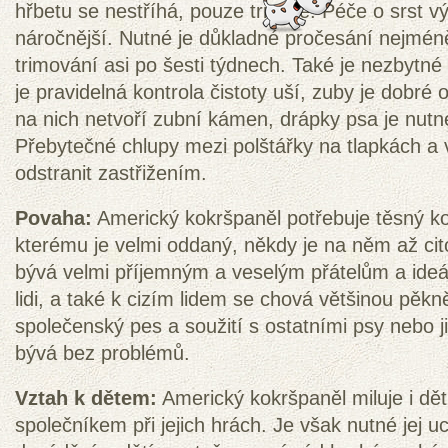
hřbetu se nestříhá, pouze trimuje. Péče o srst v
náročnější. Nutné je důkladné pročesání nejmén
trimování asi po šesti týdnech. Také je nezbytné 
je pravidelná kontrola čistoty uší, zuby je dobré
na nich netvoří zubní kámen, drápky psa je nutn
Přebytečné chlupy mezi polštářky na tlapkách a
odstranit zastřižením.
Povaha:
Americký kokršpaněl potřebuje těsný k
kterému je velmi oddaný, někdy je na něm až cito
bývá velmi příjemným a veselým přátelům a ide
lidi, a také k cizím lidem se chová většinou pěk
společenský pes a soužití s ostatními psy nebo 
bývá bez problémů.
Vztah k dětem:
Americký kokršpaněl miluje i dět
společníkem při jejich hrách. Je však nutné jej uc