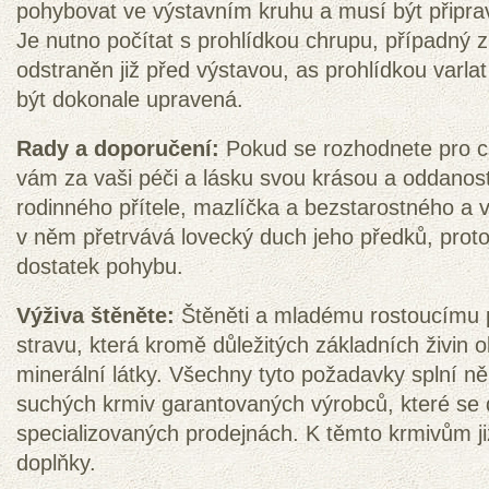
pohybovat ve výstavním kruhu a musí být připra
Je nutno počítat s prohlídkou chrupu, případný
odstraněn již před výstavou, as prohlídkou varla
být dokonale upravená.
Rady a doporučení:
Pokud se rozhodnete pro c
vám za vaši péči a lásku svou krásou a oddanost
rodinného přítele, mazlíčka a bezstarostného a 
v něm přetrvává lovecký duch jeho předků, pro
dostatek pohybu.
Výživa štěněte:
Štěněti a mladému rostoucímu ps
stravu, která kromě důležitých základních živin 
minerální látky. Všechny tyto požadavky splní n
suchých krmiv garantovaných výrobců, které se d
specializovaných prodejnách. K těmto krmivům již
doplňky.