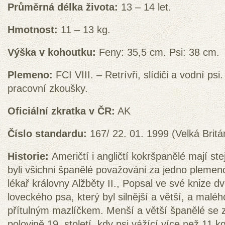
Průměrná délka života:
13 – 14 let.
Hmotnost:
11 – 13 kg.
Výška v kohoutku:
Feny: 35,5 cm. Psi: 38 cm.
Plemeno:
FCI VIII. – Retrívři, slídiči a vodní psi
pracovní zkoušky.
Oficiální zkratka v ČR:
AK
Číslo standardu:
167/ 22. 01. 1999 (Velká Britá
Historie:
Američtí i angličtí kokršpanělé mají ste
byli všichni španělé považováni za jedno plemen
lékař královny Alžběty II., Popsal ve své knize 
loveckého psa, který byl silnější a větší, a maléh
přítulným mazlíčkem. Menší a větší španělé se za
polovině 19. století, kdy psi vážící více než 11 k