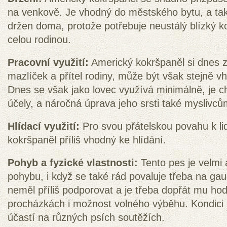
na venkově. Je vhodný do městského bytu, a tak
držen doma, protože potřebuje neustálý blízký 
celou rodinou.
Pracovní využití:
Americký kokršpaněl si dnes zí
mazlíček a přítel rodiny, může být však stejně v
Dnes se však jako lovec využívá minimálně, je c
účely, a náročná úprava jeho srsti také myslivců
Hlídací využití:
Pro svou přátelskou povahu k l
kokršpaněl příliš vhodný ke hlídání.
Pohyb a fyzické vlastnosti:
Tento pes je velmi 
pohybu, i když se také rád povaluje třeba na gau
neměl příliš podporovat a je třeba dopřát mu h
procházkách i možnost volného výběhu. Kondici 
účastí na různých psích soutěžích.