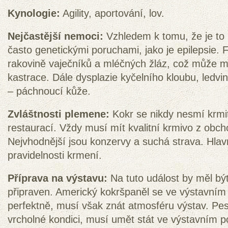
Kynologie:
Agility, aportování, lov.
Nejčastější nemoci:
Vzhledem k tomu, že je to 
často genetickými poruchami, jako je epilepsie. 
rakovině vaječníků a mléčných žláz, což může m
kastrace. Dále dysplazie kyčelního kloubu, ledv
– páchnoucí kůže.
Zvláštnosti plemene:
Kokr se nikdy nesmí krmit
restaurací. Vždy musí mít kvalitní krmivo z obch
Nejvhodnější jsou konzervy a suchá strava. Hlav
pravidelnosti krmení.
Příprava na výstavu:
Na tuto událost by měl bý
připraven. Americký kokršpaněl se ve výstavním
perfektně, musí však znát atmosféru výstav. Pes
vrcholné kondici, musí umět stát ve výstavním p