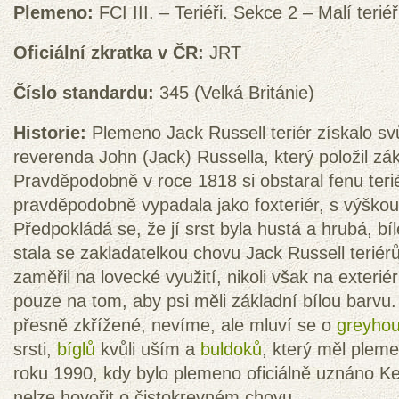
Plemeno:
FCI III. – Teriéři. Sekce 2 – Malí teriéř
Oficiální zkratka v ČR:
JRT
Číslo standardu:
345 (Velká Británie)
Historie:
Plemeno Jack Russell teriér získalo sv
reverenda John (Jack) Russella, který položil zá
Pravděpodobně v roce 1818 si obstaral fenu te
pravděpodobně vypadala jako foxteriér, s výško
Předpokládá se, že jí srst byla hustá a hrubá, bí
stala se zakladatelkou chovu Jack Russell teriér
zaměřil na lovecké využití, nikoli však na exteriér 
pouze na tom, aby psi měli základní bílou barvu
přesně zkřížené, nevíme, ale mluví se o
greyhou
srsti,
bíglů
kvůli uším a
buldoků
, který měl plem
roku 1990, kdy bylo plemeno oficiálně uznáno K
nelze hovořit o čistokrevném chovu.