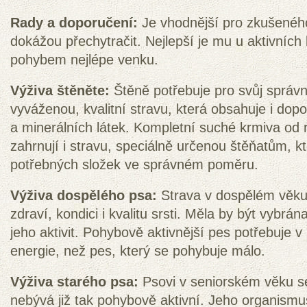
Rady a doporučení:
Je vhodnější pro zkušenéh
dokážou přechytračit. Nejlepší je mu u aktivních l
pohybem nejlépe venku.
Výživa štěněte:
Štěně potřebuje pro svůj správn
vyváženou, kvalitní stravu, která obsahuje i do
a minerálních látek. Kompletní suché krmiva o
zahrnují i stravu, speciálně určenou štěňatům, kt
potřebných složek ve správném poměru.
Výživa dospělého psa:
Strava v dospělém věku 
zdraví, kondici i kvalitu srsti. Měla by být vybrá
jeho aktivit. Pohybově aktivnější pes potřebuje v
energie, než pes, který se pohybuje málo.
Výživa starého psa:
Psovi v seniorském věku s
nebývá již tak pohybově aktivní. Jeho organism