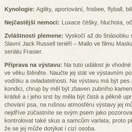
Kynologie:
Agility, aportování, frisbee, flyball, bě
Nejčastější nemoci:
Luxace čéšky, hluchota, oč
Zvláštnosti plemene:
Vyskočí až do 5násobku s
Slavní Jack Russell teriéři – Mailo ve filmu Mask
seriálu Frasier.
Příprava na výstavu:
Na tuto událost je vhodné 
ve věku štěněte. Naučte jej stát ve výstavním pos
vodítku a ovladatelnosti. Na výstavu má být pes
kondici, chrup by měl být zbaven zubního kamen
krátké a i jeho srst by měla být čistá a pěkně upr
chování psa, na rušnou atmosféru výstavy jej m
nejdříve zúčastníte se svým psem jako pozorov
kontrolovat také skus a samcům varlata, proto p
že se jej může dotýkat i cizí osoba.