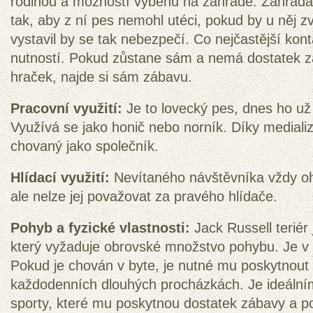
rodinou a možností výběhu na zahradě. Zahrada 
tak, aby z ní pes nemohl utéci, pokud by u něj zv
vystavil by se tak nebezpečí. Co nejčastější konta
nutností. Pokud zůstane sám a nemá dostatek 
hraček, najde si sám zábavu.
Pracovní využití:
Je to lovecký pes, dnes ho už
Využívá se jako honič nebo norník. Díky medializ
chovaný jako společník.
Hlídací využití:
Nevítaného návštěvníka vždy oh
ale nelze jej považovat za pravého hlídače.
Pohyb a fyzické vlastnosti:
Jack Russell teriér
který vyžaduje obrovské množstvo pohybu. Je v 
Pokud je chován v byte, je nutné mu poskytnout
každodenních dlouhých procházkách. Je ideální
sporty, které mu poskytnou dostatek zábavy a p