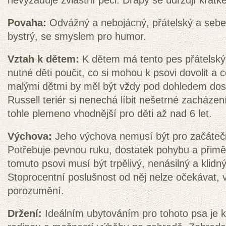
nevyžaduje zvláštní péči. Drápy se udržují krátké
Povaha:
Odvážný a nebojácný, přátelský a sebev
bystrý, se smyslem pro humor.
Vztah k dětem:
K dětem má tento pes přátelský 
nutné děti poučit, co si mohou k psovi dovolit a 
malými dětmi by měl být vždy pod dohledem dos
Russell teriér si nenechá líbit nešetrné zacháze
tohle plemeno vhodnější pro děti až nad 6 let.
Výchova:
Jeho výchova nemusí být pro začáteč
Potřebuje pevnou ruku, dostatek pohybu a přimě
tomuto psovi musí být trpělivý, nenásilný a klidn
Stoprocentní poslušnost od něj nelze očekávat, v
porozumění.
Držení:
Ideálním ubytováním pro tohoto psa je 