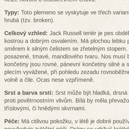
Typy:
Toto plemeno se vyskytuje ve třech variant
hrubá (tzv. broken).
Celkový vzhled:
Jack Russell teriér je pes obd
kostrou a dobrým osvalením. Má plochou lebku p
směrem k silným čelistem se zřetelným stopem. 
posazené, tmavé, mandlového tvaru. Nos musí b
končetiny jsou rovné, pánevní končetiny silné a 
plecím vyvážené, při pohledu zezadu rovnoběžn
volně a čile. Ocas nese vzpřímeně.
Srst a barva srsti:
Srst může být hladká, drsná 
proti povětrnostním vlivům. Bílá by měla převaž
tříslovými, či hnědými skvrnami.
Péče:
Má citlivou pokožku, v létě je dobré použí