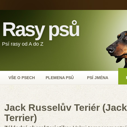
Rasy psů
Psí rasy od A do Z
VŠE O PSECH
PLEMENA PSŮ
PSÍ JMÉNA
Jack Russelův Teriér (Jack
Terrier)