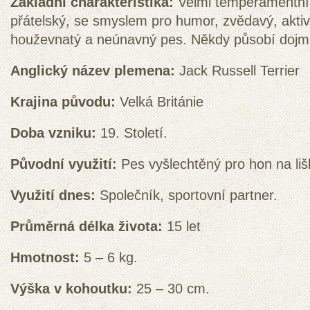
Základní charakteristika:
Velmi temperamentní, i
přátelský, se smyslem pro humor, zvědavý, aktiv
houževnatý a neúnavný pes. Někdy působí dojme
Anglický název plemena:
Jack Russell Terrier
Krajina původu:
Velká Británie
Doba vzniku:
19. Století.
Původní využití:
Pes vyšlechtěný pro hon na liš
Využití dnes:
Společník, sportovní partner.
Průměrná délka života:
15 let
Hmotnost:
5 – 6 kg.
Výška v kohoutku:
25 – 30 cm.