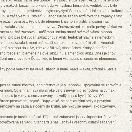
majetku. Akita má ve své domovině výsostné postavení. Akita inu je symbol
e ve vysokých kruzích, pro které byla vymyšlena hierarchie vodítek, aby bylo
B
31 bylo plemeno ministerstvem výchovy vyhlášeno za národní poklad a kulturní
B
19. a začátkem 20. století. V Japonsku se začaly rozšiřovat psí zápasy a tato
krvežíznivější psy. Proto bylo plemeno kříženo s mastify a tosami inu.
B
e začalo znovu pomalu obnovovat. Znovuzrození akit mělo pevný základ ve
elkem slušně zachoval. Další ránu udeřila druhá světová válka. Mnoho
B
ženo, protože byl vydán zákaz chovat Akity, tentokrát hlavně s německými
B
láda zakázala krmení psů, další se nekontrolovatelně křížili… Američtí
ě psů s sebou do USA, kde založili svůj vlastní chov. Kroky Američanů a
B
no rozdělení plemene na dvě: akitu inu a americkou akitu. Dnes je chov
. Centrum chovu je v Ódate, kde je téměř vše spjato s národním plemenem.
B
Č
 podle velikosti na velké, střední a malé. Velké – akita, střední – Sika a
Č
h
í pes se silnou kostrou, jeho představa je v Japonsku spojována se zdravím a
Č
okou hrudí. Objemná hlava má široké čelo s pevným přechodem na čumák.
ch nosu je velký, černě zbarvený, u světlých psů bývá růžový. Oči
D
široce postavené, stojaté. Tlapy velké, se semknutými prsty a pevnými
přehozený na záda a stočený do kruhu, ale nikdy se nejeví jako uzavřený.
D
T
, podsada je hustá a měkká. Přípustná zabarvení jsou v Japonsku: červená,
F
 považována za vadu. Standard u nás uznává i všechny ostatní zabarvení.
F