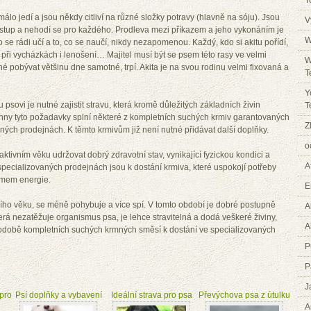
T
málo jedí a jsou někdy citliví na různé složky potravy (hlavně na sóju). Jsou
V
přístup a nehodí se pro každého. Prodleva mezi příkazem a jeho vykonáním je
W
se rádi učí a to, co se naučí, nikdy nezapomenou. Každý, kdo si akitu pořídí,
a při vycházkách i lenošení… Majitel musí být se psem této rasy ve velmi
W
né pobývat většinu dne samotné, trpí. Akita je na svou rodinu velmi fixovaná a
T
Y
psovi je nutné zajistit stravu, která kromě důležitých základních živin
T
chny tyto požadavky splní některé z kompletních suchých krmiv garantovaných
Z
aných prodejnách. K těmto krmivům již není nutné přidávat další doplňky.
o
ktivním věku udržovat dobrý zdravotní stav, vynikající fyzickou kondici a
A
e specializovaných prodejnách jsou k dostání krmiva, které uspokojí potřeby
jmem energie.
E
ššího věku, se méně pohybuje a více spí. V tomto období je dobré postupně
A
terá nezatěžuje organismus psa, je lehce stravitelná a dodá veškeré živiny,
A
v podobě kompletních suchých krmných směsí k dostání ve specializovaných
P
P
J
pro
Psí doplňky a vybavení
Ideální strava pro psa
Převýchova psa z útulku
A