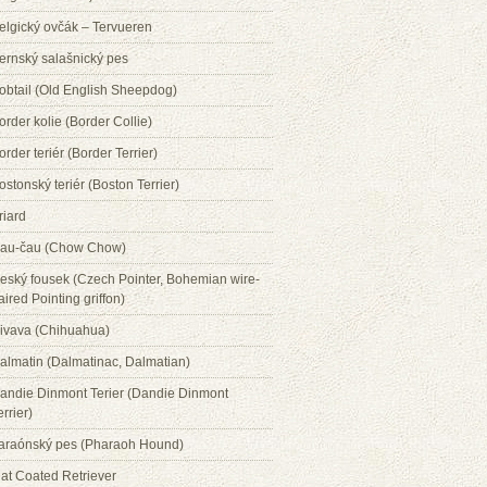
elgický ovčák – Tervueren
ernský salašnický pes
obtail (Old English Sheepdog)
order kolie (Border Collie)
order teriér (Border Terrier)
ostonský teriér (Boston Terrier)
riard
au-čau (Chow Chow)
eský fousek (Czech Pointer, Bohemian wire-
aired Pointing griffon)
ivava (Chihuahua)
almatin (Dalmatinac, Dalmatian)
andie Dinmont Terier (Dandie Dinmont
errier)
araónský pes (Pharaoh Hound)
lat Coated Retriever