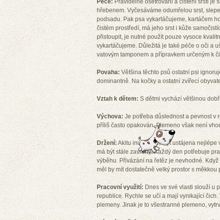
Péče:
Pravidelné ošetřování a čištění srsti j
hřebenem. Vyčesáváme odumřelou srst, slepe
podsadu. Pak psa vykartáčujeme, kartáčem ho 
čistém prostředí, má jeho srst i kůže samočist
přistoupit, je nutné použít pouze vysoce kvalit
vykartáčujeme. Důležitá je také péče o oči a 
vatovým tamponem a přípravkem určeným k čiš
Povaha:
Většina těchto psů ostatní psi ignoru
dominantně. Na kočky a ostatní zvířecí obyvate
Vztah k dětem:
S dětmi vychází většinou dobř
Výchova:
Je potřeba důslednost a pevnost v r
příliš často opakován. Plemeno však není vho
Držení:
Akitu inu by měli být ustájena nejlépe 
má být stále zavřený. Každý den potřebuje pr
výběhu. Přivázání na řetěz je nevhodné. Když s
měl by mít dostatečně velký prostor s měkkou
Pracovní využití:
Dnes ve své vlasti slouží u po
republice. Rychle se učí a mají vynikající čich
plemeny. Jinak je to všestranné plemeno, vyt