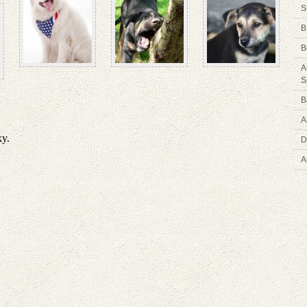
S
B
B
A
S
B
A
D
A