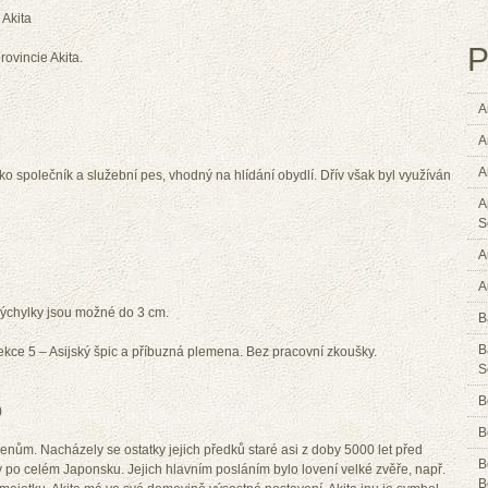
 Akita
P
rovincie Akita.
A
A
A
o společník a služební pes, vhodný na hlídání obydlí. Dřív však byl využíván
A
S
A
A
Výchylky jsou možné do 3 cm.
B
B
. Sekce 5 – Asijský špic a příbuzná plemena. Bez pracovní zkoušky.
S
B
)
B
menům. Nacházely se ostatky jejich předků staré asi z doby 5000 let před
B
y po celém Japonsku. Jejich hlavním posláním bylo lovení velké zvěře, např.
B