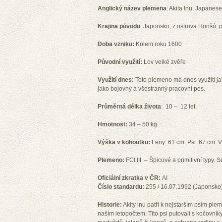
Anglický název plemena
: Akita Inu, Japanese
Krajina původu
: Japonsko, z ostrova Honšú, p
Doba vzniku:
Kolem roku 1600
Původní využití:
Lov velké zvěře
Využití dnes:
Toto plemeno má dnes využití jak
jako bojovný a všestranný pracovní pes.
Průměrná délka života
: 10 – 12 let.
Hmotnost:
34 – 50 kg.
Výška v kohoutku:
Feny: 61 cm. Psi: 67 cm. 
Plemeno:
FCI III. – Špicové a primitivní typy
Oficiální zkratka v ČR:
AI
Číslo standardu:
255 / 16.07.1992 (Japonsko
Historie:
Akity inu patří k nejstarším psím ple
naším letopočtem. Tito psi putovali s kočovník