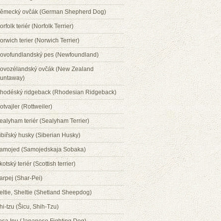
ěmecký ovčák (German Shepherd Dog)
orfolk teriér (Norfolk Terrier)
orwich terier (Norwich Terrier)
ovofundlandský pes (Newfoundland)
ovozélandský ovčák (New Zealand
untaway)
hodéský ridgeback (Rhodesian Ridgeback)
otvajler (Rottweiler)
ealyham teriér (Sealyham Terrier)
ibiřský husky (Siberian Husky)
amojed (Samojedskaja Sobaka)
kotský teriér (Scottish terrier)
arpej (Shar-Pei)
eltie, Sheltie (Shetland Sheepdog)
hi-tzu (Šicu, Shih-Tzu)