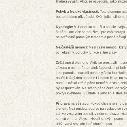
Hlídací využití:
Akita se osvědčila i jako služeb
Pohyb a fyzické vlastnosti:
Toto plemeno má v
bez problému přizpůsobí. Kvůli jejich silnému
Kynologie:
V Japonsku slouží u policie i vojsk
šafránu, ale více se používají pro canisterapii.
neuvěřitelně pomalým tempem a jasně dávají n
Nejčastější nemoci:
Mezi časté nemoci, který
očí, ekzémy, poruchy funkce štítné žlázy.
Zvláštnosti plemene:
Akity se proslavili hlav
zákona o ochraně památek Japonska i příběh p
jako památka, narodil pes rasy Akita inu Hači
naučil každý den chodit v 17 hodin čekat na s
domů. Hačikó ztrátě pána neuvěřil a stále ček
byl respektován. Na svého pána čekal do svých
pokryli květinami. V Ódaté je jeho linie stále ž
Příprava na výstavu:
Pokud chcete svého psa 
členem. Než půjdete poprvé na výstavu se svým
stát ve výstavním postoji, v něm se ukazují vš
samců varlata. Abyste získali se svým psem oce
udržovaná srst, ale také chování psa.