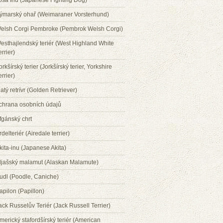
osa Inu (Japanese Fighting Dog)
ýmarský ohař (Weimaraner Vorsterhund)
elsh Corgi Pembroke (Pembrok Welsh Corgi)
esthajlendský teriér (West Highland White
errier)
orkšírský terier (Jorkšírský terier, Yorkshire
errier)
latý retrívr (Golden Retriever)
chrana osobních údajů
fgánský chrt
rdelteriér (Airedale terrier)
kita-inu (Japanese Akita)
ljašský malamut (Alaskan Malamute)
udl (Poodle, Caniche)
apilon (Papillon)
ack Russelův Teriér (Jack Russell Terrier)
merický stafordšírský teriér (American