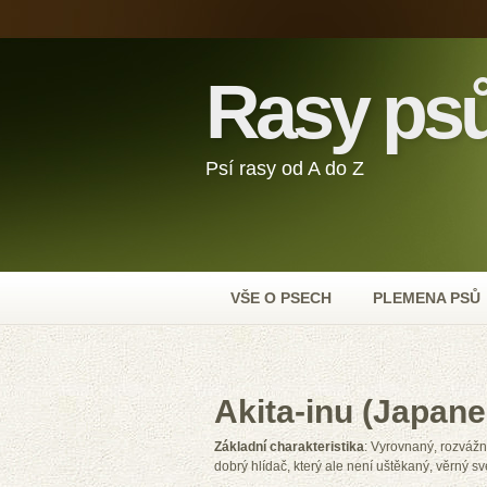
Rasy ps
Psí rasy od A do Z
VŠE O PSECH
PLEMENA PSŮ
Akita-inu (Japane
Základní charakteristika
: Vyrovnaný, rozvážný
dobrý hlídač, který ale není uštěkaný, věrný s