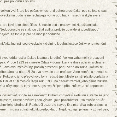
ní pes policistů a vojáků.
N
elkou výdrž, ale lze občas vynechat dlouhou procházku, pes se této situaci
N
 loveckému pudu je nenechávejte volně pobíhat v místech výskytu zvěře.
N
a, ale také jako slepečtí psi. U nás je psů s pracovními zkouškami jako
N
 Nedoporučuje se s akitou dělat agility, protože obvykle si to „odšlapou“
ajevo, že tohle je pro ně moc jednoduché.
N
H
mi Akita Inu trpí jsou dysplazie kyčelního kloubu, luxace čéšky, onemocnění
R
R
ně svou oddaností a láskou k pánu a k rodině. Velkou váhu měl k prosazení
sa. V roce 1923 se v městě Ódate v domě, který je dnes uctíván a chráněn
S
kó. Jako dvouměsíční byl poslán profesoru panu Veno do Tokia. Hačikó se
S
vého pána na nádraží. Za dva roky ale pan profesor Veno zemřel a nevrátil se
al. Pokusy o jeho převýchovu byly neúspěšné. Město za něj platilo poplatky a
S
 12ti let a 5ti měsíců. Když roku 1935 na nádraží zemřel, jeho památník lidé
ivá a díky importu feny linie Sugisawa žijí jeho příbuzní i v České republice.
S
Š
vystavovat, spojte se s některým klubem chovatelů akita inu a staňte se jeho
 psem, zkuste navštívit jinou výstavu jako pozorovatel. Psa musíte naučit
Š
echny jeho přednosti. Rozhodčí pozoruje stavbu těla psa, dívá zuby a skus, u
nění, musíte splnit několik předpokladů. Nejdůležitější je krásný vzhled psa,
S