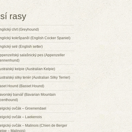
sí rasy
nglický chrt (Greyhound)
nglický kokršpaněl (English Cocker Spaniel)
nglický setr (English setter)
ppenzellský salašnický pes (Appenzeller
ennenhund)
ustralský kelpie (Australian Kelpie)
ustralský silky teriér (Australian Silky Terrier)
aset Hound (Basset Hound)
avorský barvář (Bavarian Mountain
centhound)
elgický ovčák – Groenendael
elgický ovčák – Laekenois
elgický ovčák – Malinois (Chien de Berger
elge – Malinois)