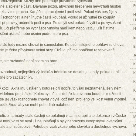
e samozřejmostí. Každý den potřebuje pravidelné vyčesání
F
né a spletené části. Dáváme pozor, abychom hřebenem nevytrhali hustou
zbavíme prachu. Kartáčem pracujeme i proti srsti. Pokud váš pes žije v
H
ící schopnosti a není nutné časté koupání. Pokud je již nutné ke koupání
H
ní přípravky, určené k péči o psa. Po umytí srst pořádně vytřít a po vysušení
uši. Oči přetřeme po vycházce vlhkým hadříkem nebo vatou. Uši čistíme
H
tění uší psů nebo ušním pudrem pro psa.
I
je. Je tedy možné chovat je samostatně. Ke psům stejného pohlaví se chovají
I
le je třeba přivyknout velmi brzy. Cizí lidi přijme poněkud rezervovaně.
J
e, ale rozhodně není psem na hraní.
K
ozhodnutí, nejlepších výsledků v tréninku se dosahuje tehdy, pokud není
K
dné pro začátečníky.
K
v kotci. Akita inu ustájen v kotci se cítí dobře, to však neznamená, že v něm
K
avidelnou procházku. Kotec by měl mít dobře izolovanou boudu s možností
e jej však rozhodnete chovat v bytě, což není pro jeho velikost velmi vhodné,
K
 podložkou, aby se mohl pohodlně natáhnout.
L
licie i armády, stále častěji se uplatňují v canisterapii a to dokonce i v České
M
. V myslivosti se nyní již neuplatňují a byly nahrazeny evropskými loveckými
M
rvalé a přizpůsobivé. Potřebuje však zkušeného člověka a důslednou výchovu.
N