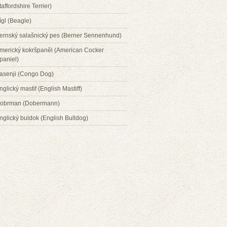
taffordshire Terrier)
ígl (Beagle)
ernský salašnický pes (Berner Sennenhund)
merický kokršpaněl (American Cocker
paniel)
asenji (Congo Dog)
nglický mastif (English Mastiff)
obrman (Dobermann)
nglický buldok (English Bulldog)