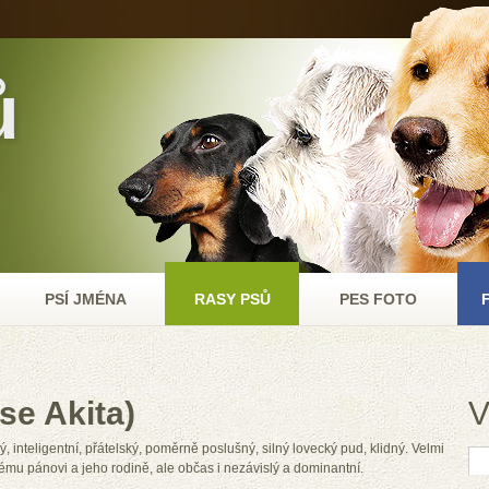
ů
PSÍ JMÉNA
RASY PSŮ
PES FOTO
se Akita)
V
, inteligentní, přátelský, poměrně poslušný, silný lovecký pud, klidný. Velmi
vému pánovi a jeho rodině, ale občas i nezávislý a dominantní.