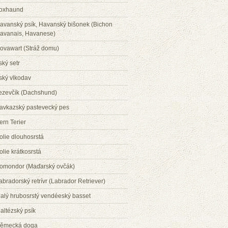
oxhaund
avanský psík, Havanský bišonek (Bichon
avanais, Havanese)
ovawart (Stráž domu)
rský setr
rský vlkodav
ezevčík (Dachshund)
avkazský pastevecký pes
ern Terier
olie dlouhosrstá
olie krátkosrstá
omondor (Maďarský ovčák)
abradorský retrívr (Labrador Retriever)
alý hrubosrstý vendéeský basset
altézský psík
ěmecká doga