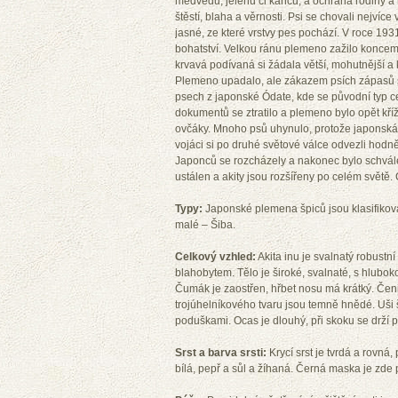
medvědů, jelenů či kanců, a ochrana rodiny a 
štěstí, blaha a věrnosti. Psi se chovali nejvíc
jasné, ze které vrstvy pes pochází. V roce 19
bohatství. Velkou ránu plemeno zažilo koncem 
krvavá podívaná si žádala větší, mohutnější a 
Plemeno upadalo, ale zákazem psích zápasů s
psech z japonské Ódate, kde se původní typ c
dokumentů se ztratilo a plemeno bylo opět kří
ovčáky. Mnoho psů uhynulo, protože japonská v
vojáci si po druhé světové válce odvezli hodn
Japonců se rozcházely a nakonec bylo schvále
ustálen a akity jsou rozšířeny po celém světě
Typy:
Japonské plemena špiců jsou klasifikovány
malé – Šiba.
Celkový vzhled:
Akita inu je svalnatý robustn
blahobytem. Tělo je široké, svalnaté, s hlub
Čumák je zaostřen, hřbet nosu má krátký. Čeni
trojúhelníkového tvaru jsou temně hnědé. Uši 
poduškami. Ocas je dlouhý, při skoku se drží 
Srst a barva srsti:
Krycí srst je tvrdá a rovná
bílá, pepř a sůl a žíhaná. Černá maska je zde