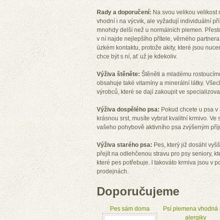
Rady a doporučení:
Na svou velikou velikost 
vhodní i na výcvik, ale vyžadují individuální 
mnohdy delší než u normálních plemen. Přesto 
v ní najde nejlepšího přítele, věrného partner
úzkém kontaktu, protože akity, které jsou nuce
chce být s ní, ať už je kdekoliv.
Výživa štěněte:
Štěněti a mladému rostoucímu 
obsahuje také vitamíny a minerální látky. Vše
výrobců, které se dají zakoupit ve specializov
Výživa dospělého psa:
Pokud chcete u psa v a
krásnou srst, musíte vybrat kvalitní krmivo. V
vašeho pohybově aktivního psa zvýšeným pří
Výživa starého psa:
Pes, který již dosáhl vy
přejít na odlehčenou stravu pro psy seniory, k
které pes potřebuje. I takováto krmiva jsou 
prodejnách.
Doporučujeme
Pes sám doma
Psí plemena vhodná 
alergiky